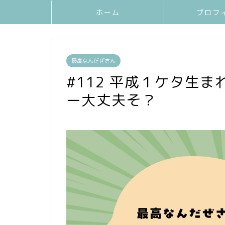
ホーム
プロフ
最高なんだぜさん
#112 平成１ケタ生
ー大丈夫そ？