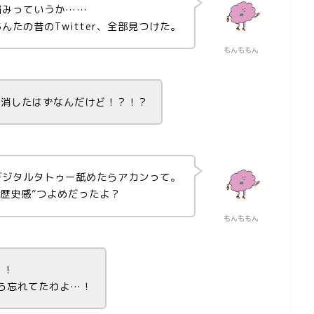
悩みっていうか……
あんたの昔のTwitter、全部見つけた。
もんももん
 消したはずなんだけど！？！？
デジタルタトゥー舐めたらアカンって。
黒歴史感”つよめだったよ？
もんももん
！！
ら忘れてたわよ…！