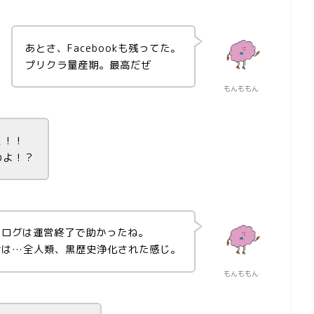
あとさ、Facebookも残ってた。
プリクラ量産期。最高だぜ
もんももん
ぇ！！
のよ！？
コログは運営終了で助かったね。
けは…全人類、黒歴史浄化された感じ。
もんももん